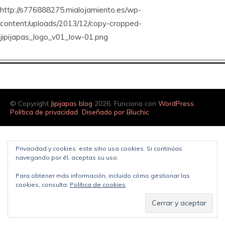
http://s776888275.mialojamiento.es/wp-
content/uploads/2013/12/copy-cropped-
jipijapas_logo_v01_low-01.png
© Copyright
Jipijapas blog
2026. Funciona con
WordPress
.
Política de privacidad
Diseñado por Bluchic
Privacidad y cookies: este sitio usa cookies. Si continúas
navegando por él, aceptas su uso.
Para obtener más información, incluido cómo gestionar las
cookies, consulta:
Política de cookies