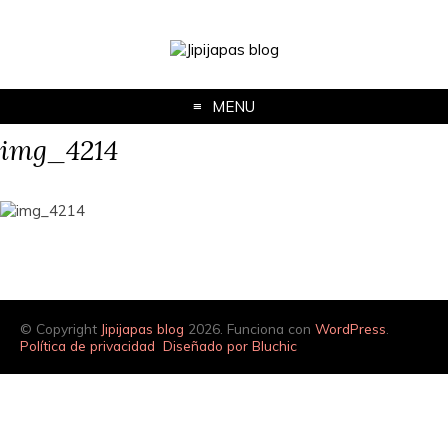
MENU
img_4214
© Copyright
Jipijapas blog
2026. Funciona con
WordPress
.
Política de privacidad
Diseñado por Bluchic