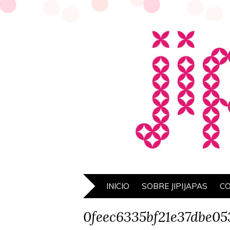
INICIO
SOBRE JIPIJAPAS
C
0feec6335bf21e37dbe0