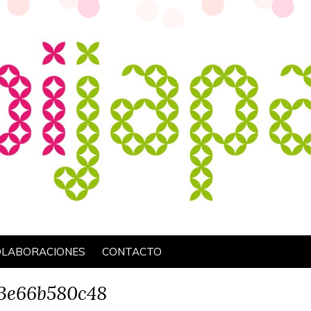
OLABORACIONES
CONTACTO
53e66b580c48