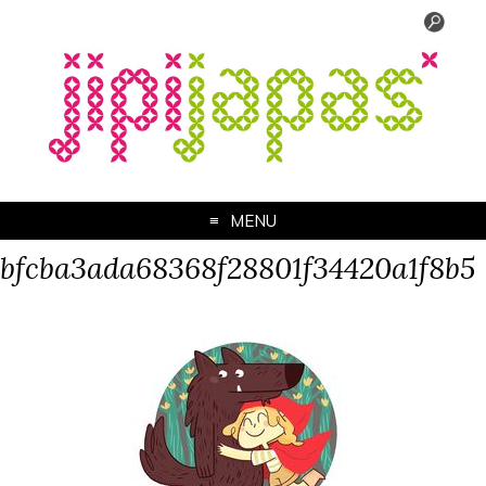
MENU
bfcba3ada68368f28801f34420a1f8b5