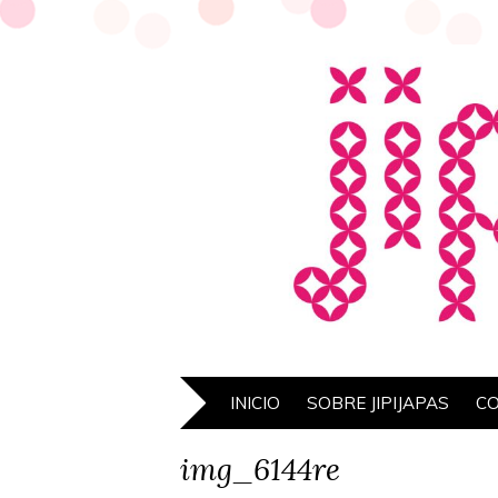
INICIO
SOBRE JIPIJAPAS
C
img_6144re