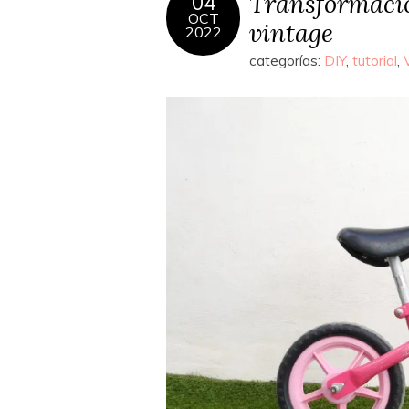
Transformación
04
OCT
vintage
2022
categorías:
DIY
,
tutorial
,