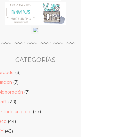
CATEGORÍAS
ordado
(3)
ancion
(7)
olaboración
(7)
raft
(73)
e todo un poco
(27)
eco
(44)
IY
(43)