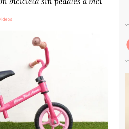
 bicicleta sin pedales a bici
Videos