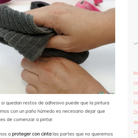
b
c
c
C
si quedan restos de adhesivo puede que la pintura
iamos con un paño húmedo es necesario dejar que
D
es de comenzar a pintar.
d
D
amos a
proteger con cinta
las partes que no queremos