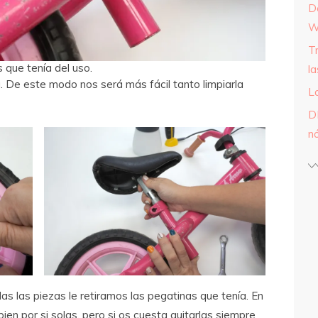
D
W
T
 que tenía del uso.
l
De este modo nos será más fácil tanto limpiarla
L
D
n
 las piezas le retiramos las pegatinas que tenía. En
ien por si solas, pero si os cuesta quitarlas siempre