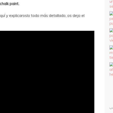
chalk paint.
uí y explicaroslo todo más detallado, os dejo el