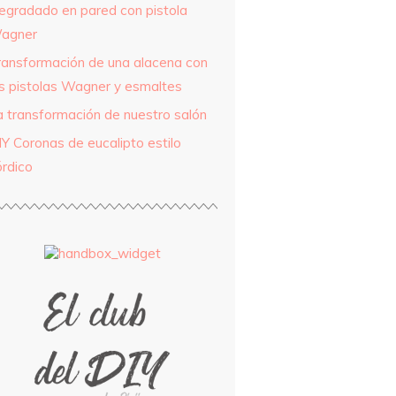
egradado en pared con pistola
agner
ransformación de una alacena con
as pistolas Wagner y esmaltes
a transformación de nuestro salón
IY Coronas de eucalipto estilo
órdico