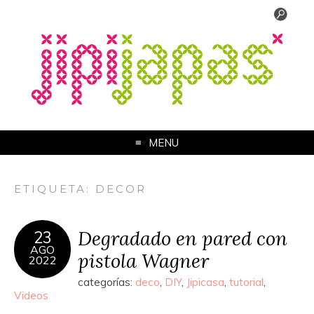
MENU
ETIQUETA:
DECOR
Degradado en pared con
23
AGO
pistola Wagner
2022
categorías:
deco
,
DIY
,
Jipicasa
,
tutorial
,
Videos