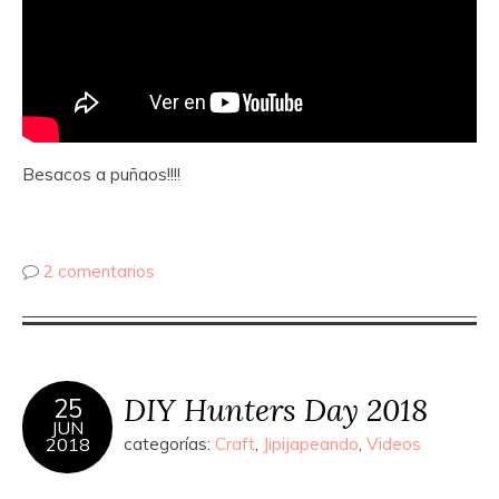
Besacos a puñaos!!!!
2 comentarios
DIY Hunters Day 2018
25
JUN
2018
categorías:
Craft
,
Jipijapeando
,
Videos