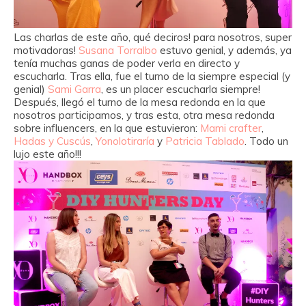
Las charlas de este año, qué deciros! para nosotros, super
motivadoras!
Susana Torralbo
estuvo genial, y además, ya
tenía muchas ganas de poder verla en directo y
escucharla. Tras ella, fue el turno de la siempre especial (y
genial)
Sami Garra
, es un placer escucharla siempre!
Después, llegó el turno de la mesa redonda en la que
nosotros participamos, y tras esta, otra mesa redonda
sobre influencers, en la que estuvieron:
Mami crafter
,
Hadas y Cuscús
,
Yonolotiraría
y
Patricia Tablado
. Todo un
lujo este año!!!