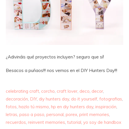
¿Adivináis qué proyectos incluyen? seguro que sí!
Besacos a puñaos!!! nos vemos en el DIY Hunters Day!!!
celebrating craft
,
corcho
,
craft lover
,
deco
,
decor
,
decoración
,
DIY
,
diy hunters day
,
do it yourself
,
fotografias
,
fotos
,
hazlo tú mismo
,
hp en diy hunters day
,
inspiración
,
letras
,
paso a paso
,
personal
,
porex
,
print memories
,
recuerdos
,
reinvent memories
,
tutorial
,
yo soy de handbox