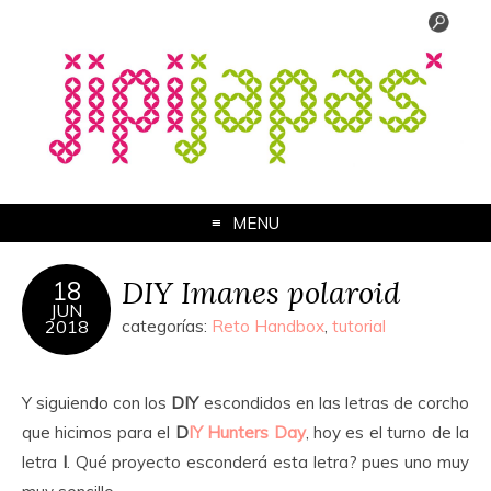
MENU
DIY Imanes polaroid
18
JUN
2018
categorías:
Reto Handbox
,
tutorial
Y siguiendo con los
DIY
escondidos en las letras de corcho
que hicimos para el
D
IY Hunters Day
, hoy es el turno de la
letra
I
. Qué proyecto esconderá esta letra? pues uno muy