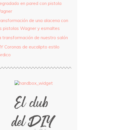
egradado en pared con pistola
agner
ransformación de una alacena con
as pistolas Wagner y esmaltes
a transformación de nuestro salón
IY Coronas de eucalipto estilo
órdico