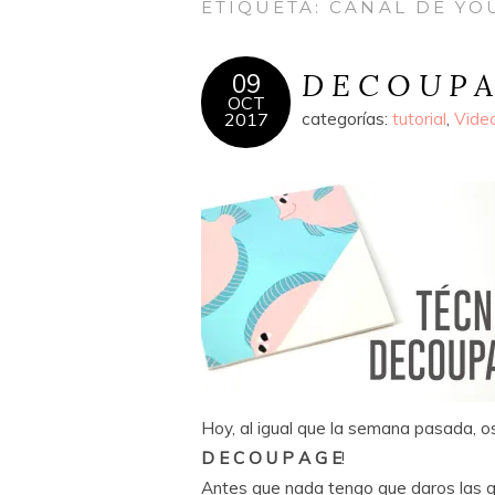
ETIQUETA:
CANAL DE YO
D E C O U P A
09
OCT
2017
categorías:
tutorial
,
Vide
Hoy, al igual que la semana pasada, o
D E C O U P A G E
!
Antes que nada tengo que daros las gr