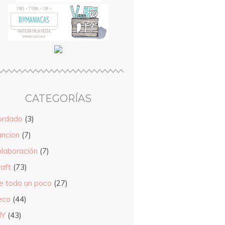
CATEGORÍAS
ordado
(3)
ancion
(7)
olaboración
(7)
raft
(73)
e todo un poco
(27)
eco
(44)
IY
(43)