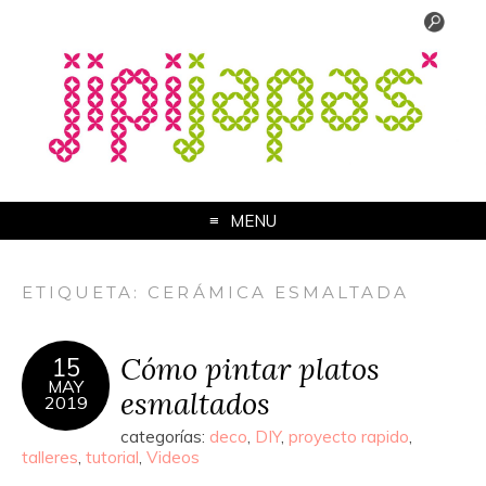
MENU
ETIQUETA:
CERÁMICA ESMALTADA
Cómo pintar platos
15
MAY
esmaltados
2019
categorías:
deco
,
DIY
,
proyecto rapido
,
talleres
,
tutorial
,
Videos