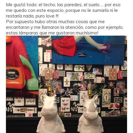
Me gustó todo: el techo, las paredes, el suelo…. por eso
me quedo con este espacio, porque no le sumaría ni le
restaría nada, puro love !!!
Por supuesto hubo otras muchas cosas que me
encantaron y me llamaron la atención, como por ejemplo,
estas lámparas que me gustaron muchísimo!