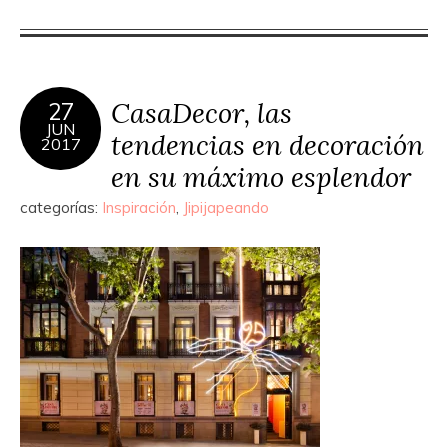
CasaDecor, las
27
JUN
tendencias en decoración
2017
en su máximo esplendor
categorías:
Inspiración
,
Jipijapeando