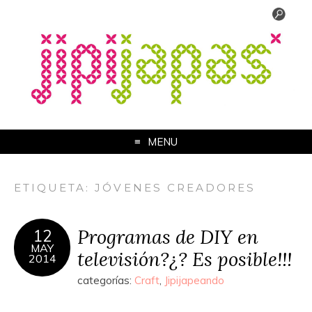
MENU
ETIQUETA:
JÓVENES CREADORES
Programas de DIY en
12
MAY
televisión?¿? Es posible!!!
2014
categorías:
Craft
,
Jipijapeando