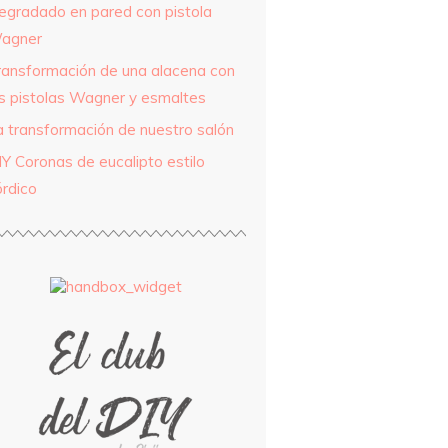
egradado en pared con pistola
agner
ransformación de una alacena con
as pistolas Wagner y esmaltes
a transformación de nuestro salón
IY Coronas de eucalipto estilo
órdico