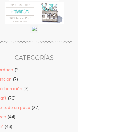
CATEGORÍAS
ordado
(3)
ancion
(7)
olaboración
(7)
raft
(73)
e todo un poco
(27)
eco
(44)
IY
(43)