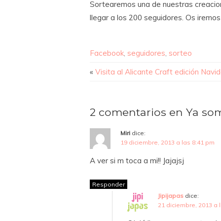
Sortearemos una de nuestras creacio
llegar a los 200 seguidores. Os iremo
Facebook
,
seguidores
,
sorteo
«
Visita al Alicante Craft edición Navi
2 comentarios en Ya somo
Miri
dice:
19 diciembre, 2013 a las 8:41 pm
A ver si m toca a mi!! Jajajsj
Responder
Jipijapas
dice:
21 diciembre, 2013 a 