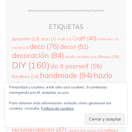
ETIQUETAS
Craft
(40)
aprender
(23)
arte
(17)
chalk
(13)
craftlover
(14)
deco
(76)
decor
(51)
crochet
(13)
decoración
(84)
dibujos
(18)
desafío handbox
(14)
DIY
(160)
do it yourself
(56)
hazlo
handmade
(94)
handbox
(24)
tú mismo
(101)
hecho a mano
(27)
Privacidad y cookies: este sitio usa cookies. Si continúas
ideas
(110)
navegando por él, aceptas su uso.
ilustradora
(23)
ikea
(16)
inspiración
(45)
knit
(47)
labores
(37)
lana
Para obtener más información, incluido cómo gestionar las
cookies, consulta:
Política de cookies
(37)
manualidades
(31)
lo que más nos gusta
(16)
paso a paso
navidad
(26)
novasol
(24)
miercoles
(17)
(32)
pinterest
(23)
punto
(25)
pintar
(22)
pintura
(14)
recomendación
(47)
talleres
regalo
(15)
spray
(15)