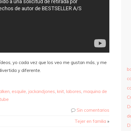
ídeos, yo cada vez que los veo me gustan más, y me
b
vertida y diferente.
c
c
alken
,
esquile
,
jackandjones
,
knit
,
labores
,
maquina de
C
tube
D
Sin comentarios
d
Tejer en familia
»
D