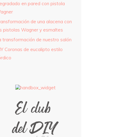
egradado en pared con pistola
agner
ransformación de una alacena con
as pistolas Wagner y esmaltes
a transformación de nuestro salón
IY Coronas de eucalipto estilo
órdico