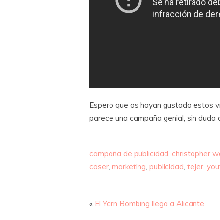
Espero que os hayan gustado estos v
parece una campaña genial, sin duda di
campaña de publicidad
,
christopher w
coser
,
marketing
,
publicidad
,
tejer
,
you
«
El Yarn Bombing llega a Alicante