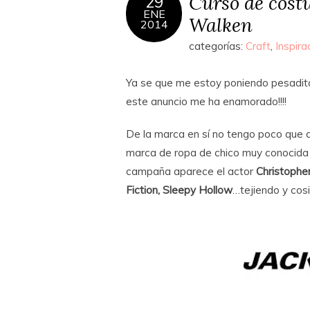
Curso de cost
29
ENE
Walken
2014
categorías:
Craft
,
Inspira
Ya se que me estoy poniendo pesadit
este anuncio me ha enamorado!!!!
De la marca en sí no tengo poco que d
marca de ropa de chico muy conocida c
campaña aparece el actor
Christophe
Fiction, Sleepy Hollow
…tejiendo y cos