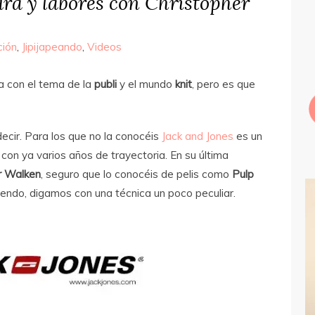
ura y labores con Christopher
ción
,
Jipijapeando
,
Videos
a con el tema de la
publi
y el mundo
knit
, pero es que
ecir. Para los que no la conocéis
Jack and Jones
es un
on ya varios años de trayectoria. En su última
r Walken
, seguro que lo conocéis de pelis como
Pulp
iendo, digamos con una técnica un poco peculiar.