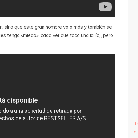
n, sino que este gran hombre va a más y también se
les tengo «miedo», cada ver que toco una la lío), pero
T
a 