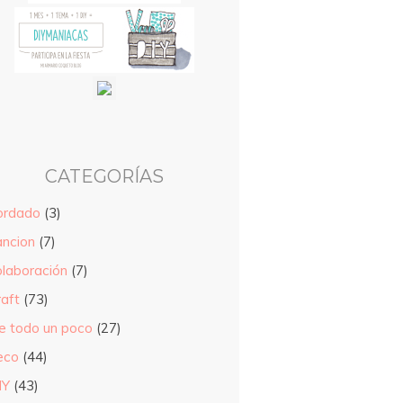
CATEGORÍAS
ordado
(3)
ancion
(7)
olaboración
(7)
raft
(73)
e todo un poco
(27)
eco
(44)
IY
(43)