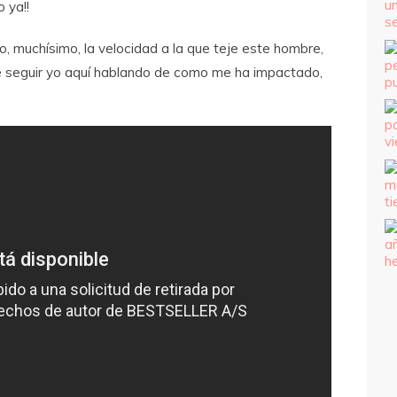
 ya!!
muchísimo, la velocidad a la que teje este hombre,
ue seguir yo aquí hablando de como me ha impactado,