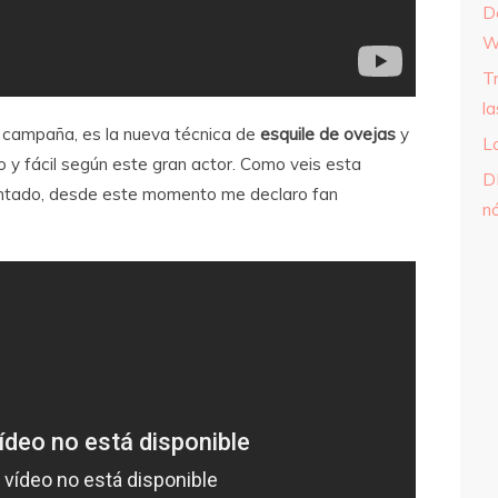
D
W
T
l
a campaña, es la nueva técnica de
esquile de ovejas
y
L
 y fácil según este gran actor. Como veis esta
D
antado, desde este momento me declaro fan
n