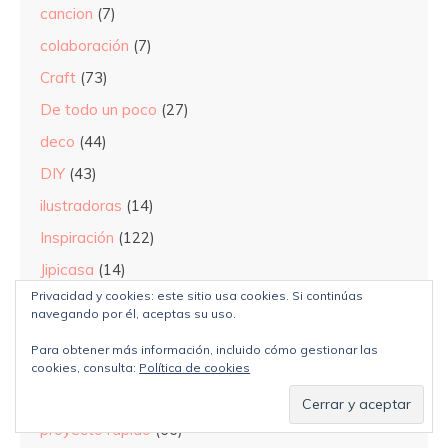
cancion
(7)
colaboración
(7)
Craft
(73)
De todo un poco
(27)
deco
(44)
DIY
(43)
ilustradoras
(14)
Inspiración
(122)
Jipicasa
(14)
Privacidad y cookies: este sitio usa cookies. Si continúas
Jipijapeando
(188)
navegando por él, aceptas su uso.
Knit
(63)
Para obtener más información, incluido cómo gestionar las
lo que + nos gusta
(63)
cookies, consulta:
Política de cookies
patron
(1)
proyecto rapido
(66)