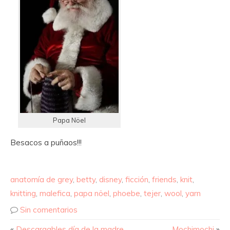
Papa Nöel
Besacos a puñaos!!!
anatomía de grey
,
betty
,
disney
,
ficción
,
friends
,
knit
,
knitting
,
malefica
,
papa nöel
,
phoebe
,
tejer
,
wool
,
yarn
Sin comentarios
«
Descargables día de la madre
Mochimochi
»