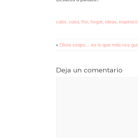
calor
,
casa
,
frio
,
hogar
,
ideas
,
inspiraci
«
Olivia soaps…. es lo que más nos g
Deja un comentario