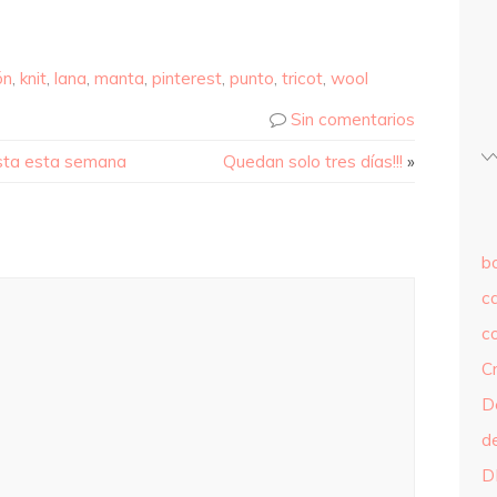
ón
,
knit
,
lana
,
manta
,
pinterest
,
punto
,
tricot
,
wool
Sin comentarios
usta esta semana
Quedan solo tres días!!!
»
b
c
c
C
D
d
D