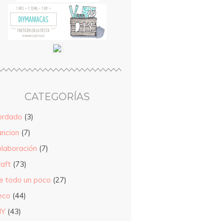
CATEGORÍAS
ordado
(3)
ancion
(7)
olaboración
(7)
raft
(73)
e todo un poco
(27)
eco
(44)
IY
(43)