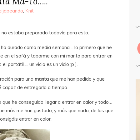
nta Ma-To…..
ipijapeando
,
Knit
o no estaba preparado todavía para esto.
ue ha durado como media semana… lo primero que he
me en el sofá y taparme con mi manta para entrar en
 portátil…. un vicio es un vicio ;p ).
piración para una
manta
que me han pedido y que
é capaz de entregarla a tiempo.
que he conseguido llegar a entrar en calor y todo…
 que más me han gustado, y más que nada, de las que
nsigáis entrar en calor.