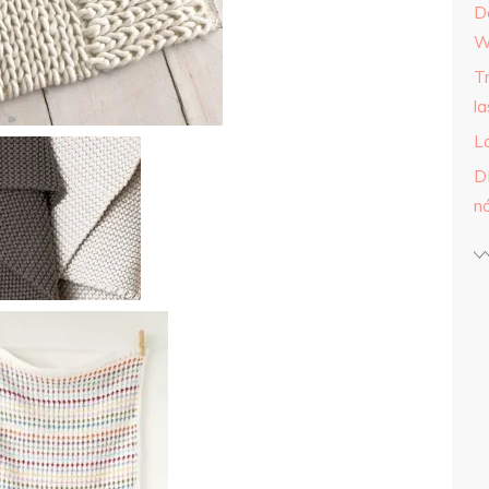
D
W
T
l
L
D
n