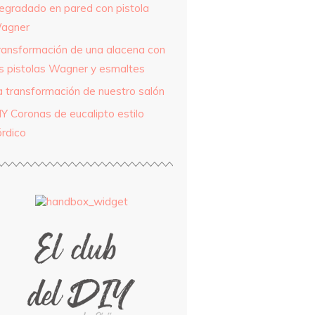
egradado en pared con pistola
agner
ransformación de una alacena con
as pistolas Wagner y esmaltes
a transformación de nuestro salón
IY Coronas de eucalipto estilo
órdico