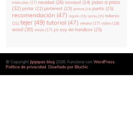
paso a paso
navidad
(26)
novasol
(24)
miercoles
(17)
(32)
pinterest
(23)
punto
(25)
pintar
(22)
pintura
(14)
recomendación
(47)
talleres
regalo
(15)
spray
(15)
tejer
(49)
tutorial
(47)
(21)
verano
(17)
vídeo
(18)
wool
(30)
yo soy de handbox
(25)
xmas
(17)
© Copyright
Jipijapas blog
2026. Funciona con
WordPress
.
Política de privacidad
Diseñado por Bluchic