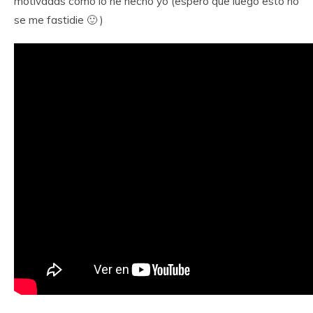
motivadas como lo he hecho yo (espero que luego esto no
se me fastidie 🙂 )