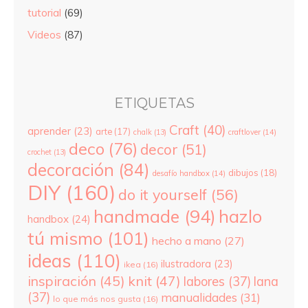
tutorial
(69)
Videos
(87)
ETIQUETAS
Craft
(40)
aprender
(23)
arte
(17)
chalk
(13)
craftlover
(14)
deco
(76)
decor
(51)
crochet
(13)
decoración
(84)
dibujos
(18)
desafío handbox
(14)
DIY
(160)
do it yourself
(56)
hazlo
handmade
(94)
handbox
(24)
tú mismo
(101)
hecho a mano
(27)
ideas
(110)
ilustradora
(23)
ikea
(16)
inspiración
(45)
knit
(47)
labores
(37)
lana
(37)
manualidades
(31)
lo que más nos gusta
(16)