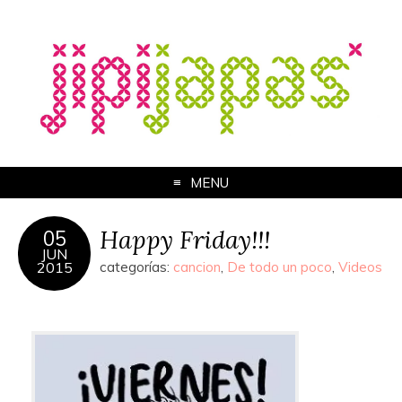
MENU
Happy Friday!!!
05
JUN
2015
categorías:
cancion
,
De todo un poco
,
Videos