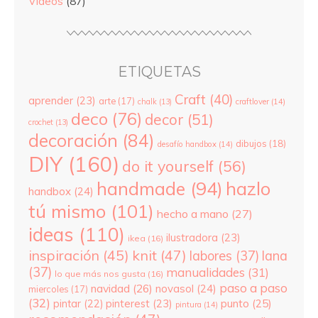
Videos
(87)
ETIQUETAS
Craft
(40)
aprender
(23)
arte
(17)
chalk
(13)
craftlover
(14)
deco
(76)
decor
(51)
crochet
(13)
decoración
(84)
dibujos
(18)
desafío handbox
(14)
DIY
(160)
do it yourself
(56)
hazlo
handmade
(94)
handbox
(24)
tú mismo
(101)
hecho a mano
(27)
ideas
(110)
ilustradora
(23)
ikea
(16)
inspiración
(45)
knit
(47)
labores
(37)
lana
(37)
manualidades
(31)
lo que más nos gusta
(16)
paso a paso
navidad
(26)
novasol
(24)
miercoles
(17)
(32)
pinterest
(23)
punto
(25)
pintar
(22)
pintura
(14)