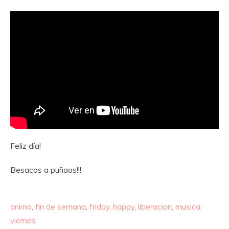
Feliz día!
Besacos a puñaos!!!
animo
,
fin de semana
,
friday
,
happy
,
liberacion
,
musica
,
viernes