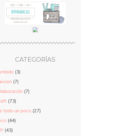
CATEGORÍAS
ordado
(3)
ancion
(7)
olaboración
(7)
raft
(73)
e todo un poco
(27)
eco
(44)
IY
(43)