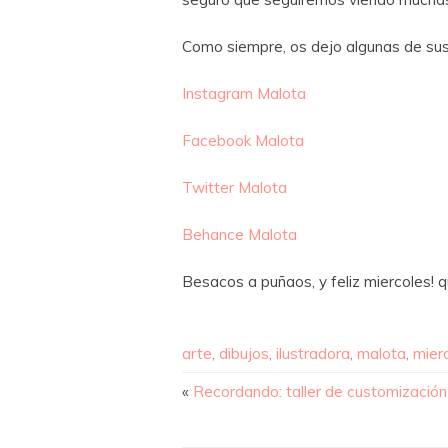
Como siempre, os dejo algunas de sus
Instagram Malota
Facebook Malota
Twitter Malota
Behance Malota
Besacos a puñaos, y feliz miercoles!
arte
,
dibujos
,
ilustradora
,
malota
,
mier
«
Recordando: taller de customizació