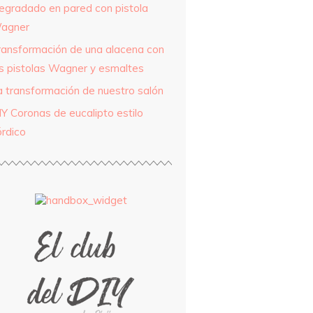
egradado en pared con pistola
agner
ransformación de una alacena con
as pistolas Wagner y esmaltes
a transformación de nuestro salón
IY Coronas de eucalipto estilo
órdico