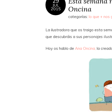
Esta semana n
29
JUL
Oncina
2015
categorías:
lo que + nos 
La ilustradora que os traigo esta s
que descubráis a sus
personajes ilust
Hoy os hablo de
Ana Oncina,
la cread