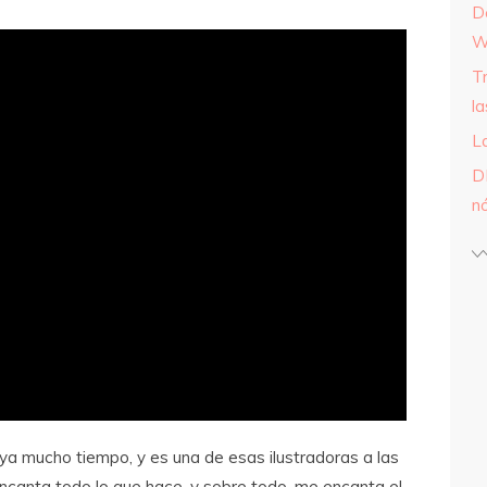
D
W
T
l
L
D
n
ya mucho tiempo, y es una de esas ilustradoras a las
encanta todo lo que hace, y sobre todo, me encanta el