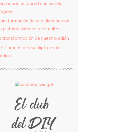
egradado en pared con pistola
agner
ransformación de una alacena con
as pistolas Wagner y esmaltes
a transformación de nuestro salón
IY Coronas de eucalipto estilo
órdico