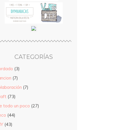
CATEGORÍAS
ordado
(3)
ancion
(7)
olaboración
(7)
raft
(73)
e todo un poco
(27)
eco
(44)
IY
(43)