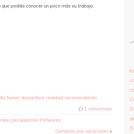
 que podáis conocer un poco más su trabajo.
b
c
c
lla
,
humor
,
ilustardora
,
realidad
,
recomendación
C
1 comentario
D
d
rano (recopilatorio Pinterest)
D
Cerramos por vacaciones
»