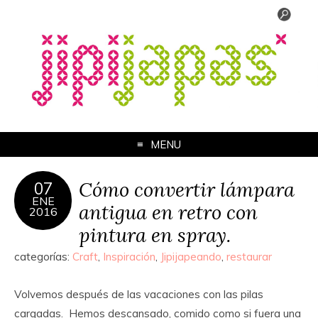
MENU
Cómo convertir lámpara
07
ENE
antigua en retro con
2016
pintura en spray.
categorías:
Craft
,
Inspiración
,
Jipijapeando
,
restaurar
Volvemos después de las vacaciones con las pilas
cargadas. Hemos descansado, comido como si fuera una