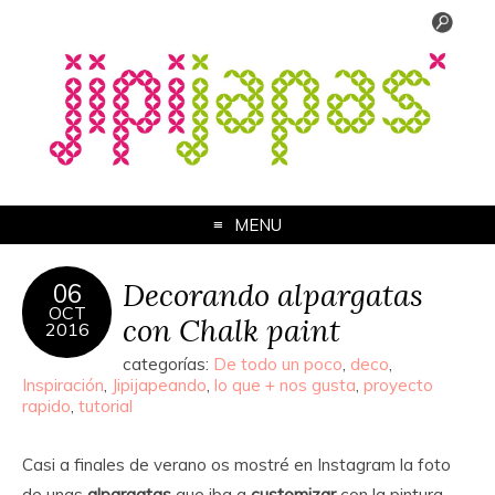
MENU
Decorando alpargatas
06
OCT
con Chalk paint
2016
categorías:
De todo un poco
,
deco
,
Inspiración
,
Jipijapeando
,
lo que + nos gusta
,
proyecto
rapido
,
tutorial
Casi a finales de verano os mostré en Instagram la foto
de unas
alpargatas
que iba a
customizar
con la pintura