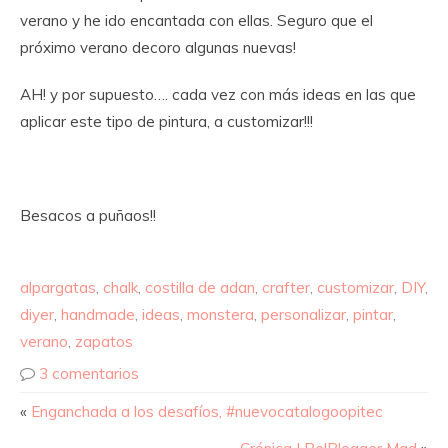
verano y he ido encantada con ellas. Seguro que el
próximo verano decoro algunas nuevas!
AH! y por supuesto…. cada vez con más ideas en las que
aplicar este tipo de pintura, a customizar!!!
Besacos a puñaos!!
alpargatas
,
chalk
,
costilla de adan
,
crafter
,
customizar
,
DIY
,
diyer
,
handmade
,
ideas
,
monstera
,
personalizar
,
pintar
,
verano
,
zapatos
3 comentarios
«
Enganchada a los desafíos, #nuevocatalogoopitec