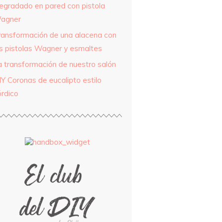
egradado en pared con pistola
agner
ransformación de una alacena con
as pistolas Wagner y esmaltes
a transformación de nuestro salón
IY Coronas de eucalipto estilo
órdico