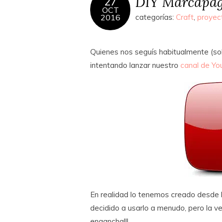
DIY Marcapág
27
OCT
2016
categorías:
Craft
,
proyec
Quienes nos seguís habitualmente (s
intentando lanzar nuestro
canal de Yo
En realidad lo tenemos creado desde
decidido a usarlo a menudo, pero la v
engancha!!!