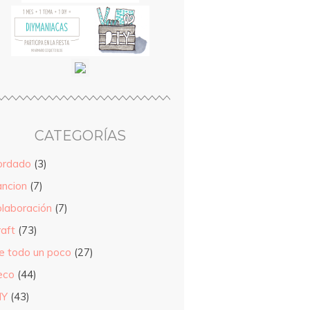
CATEGORÍAS
ordado
(3)
ancion
(7)
olaboración
(7)
raft
(73)
e todo un poco
(27)
eco
(44)
IY
(43)