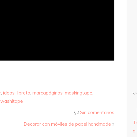
e
,
ideas
,
libreta
,
marcapáginas
,
maskingtape
,
,
washitape
Sin comentarios
T
Decorar con móviles de papel handmade
»
a 