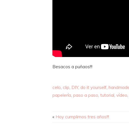
Besacos a puñaos!!!
celo
,
clip
,
DIY
,
do it yourself
,
handmad
papelería
,
paso a paso
,
tutorial
,
vídeo
«
Hoy cumplimos tres años!!!