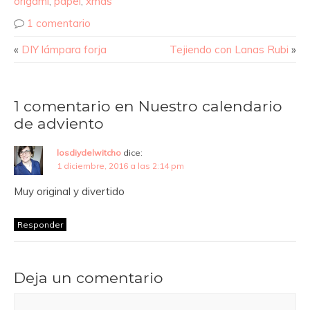
origami
,
papel
,
xmas
1 comentario
«
DIY lámpara forja
Tejiendo con Lanas Rubi
»
1 comentario en Nuestro calendario
de adviento
losdiydelwitcho
dice:
1 diciembre, 2016 a las 2:14 pm
Muy original y divertido
Responder
Deja un comentario