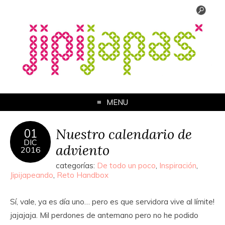
MENU
Nuestro calendario de
01
DIC
adviento
2016
categorías:
De todo un poco
,
Inspiración
,
Jipijapeando
,
Reto Handbox
Sí, vale, ya es día uno… pero es que servidora vive al límite!
jajajaja. Mil perdones de antemano pero no he podido