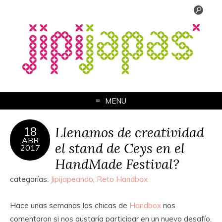
MENU
Llenamos de creatividad
18
ABR
el stand de Ceys en el
2017
HandMade Festival?
categorías:
Jipijapeando
,
Reto Handbox
Hace unas semanas las chicas de
Handbox
nos
comentaron si nos gustaría participar en un nuevo desafío.