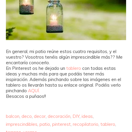
En general, mi patio reúne estos cuatro requisitos, y el
vuestro? Vosotros tenéis algún imprescindible más?? Me
encantaría conocerlo.
En Pinterest os he dejado un
tablero
con todas estas
ideas y muchas más para que podáis tener más
inspiración. Además pinchando sobre las imágenes en el
tablero os llevarán hasta su enlace original. Podéis verlo
pinchando
AQUÍ.
Besacos a puñaos!!
balcon
,
deco
,
decor
,
decoración
,
DIY
,
ideas
,
imprescindibles
,
patio
,
pinterest
,
recopilatorio
,
tablero
,