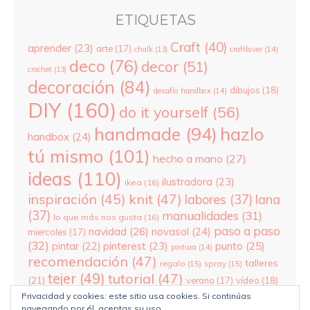
ETIQUETAS
Craft
(40)
aprender
(23)
arte
(17)
chalk
(13)
craftlover
(14)
deco
(76)
decor
(51)
crochet
(13)
decoración
(84)
dibujos
(18)
desafío handbox
(14)
DIY
(160)
do it yourself
(56)
hazlo
handmade
(94)
handbox
(24)
tú mismo
(101)
hecho a mano
(27)
ideas
(110)
ilustradora
(23)
ikea
(16)
inspiración
(45)
knit
(47)
labores
(37)
lana
(37)
manualidades
(31)
lo que más nos gusta
(16)
paso a paso
navidad
(26)
novasol
(24)
miercoles
(17)
(32)
pinterest
(23)
punto
(25)
pintar
(22)
pintura
(14)
recomendación
(47)
talleres
regalo
(15)
spray
(15)
tejer
(49)
tutorial
(47)
(21)
verano
(17)
vídeo
(18)
wool
(30)
yo soy de handbox
(25)
xmas
(17)
Privacidad y cookies: este sitio usa cookies. Si continúas
navegando por él, aceptas su uso.