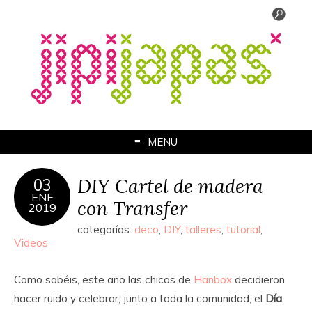
MENU
DIY Cartel de madera
03
ENE
con Transfer
2019
categorías:
deco
,
DIY
,
talleres
,
tutorial
,
Videos
Como sabéis, este año las chicas de
Hanbox
decidieron
hacer ruido y celebrar, junto a toda la comunidad, el
Día