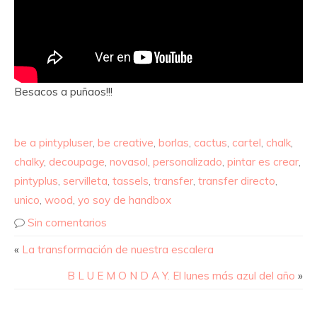
Besacos a puñaos!!!
be a pintypluser
,
be creative
,
borlas
,
cactus
,
cartel
,
chalk
,
chalky
,
decoupage
,
novasol
,
personalizado
,
pintar es crear
,
pintyplus
,
servilleta
,
tassels
,
transfer
,
transfer directo
,
unico
,
wood
,
yo soy de handbox
Sin comentarios
«
La transformación de nuestra escalera
B L U E M O N D A Y. El lunes más azul del año
»