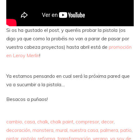
Si os ha gustado el post, y queréis probar la pistola (os
digo ya que como la probéis no van a parar de pasar por
vuestra cabeza proyectos) hasta abril está de
promoción
en Leroy Merlin
!
Ya estamos pensando en cual será la próxima pared que
va a sucumbir a la pistola…
Besacos a puñaos!
cambio
,
casa
,
chalk
,
chalk paint
,
compresor
,
decor
,
decoración
,
monstera
,
mural
,
nuestra casa
,
palmera
,
patio
,
pintar
,
pistola
,
reforma
,
transformación
,
verano
,
yo soy de