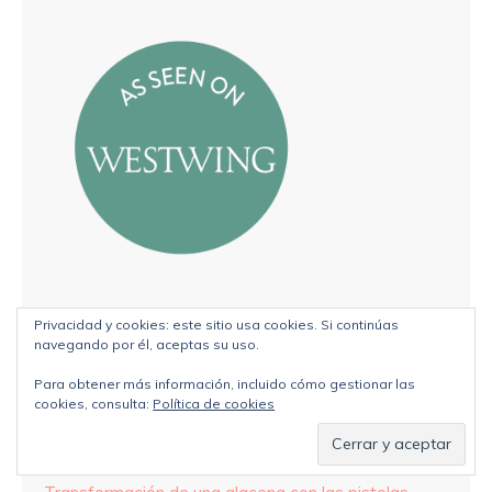
Privacidad y cookies: este sitio usa cookies. Si continúas
navegando por él, aceptas su uso.
ENTRADAS RECIENTES
Para obtener más información, incluido cómo gestionar las
cookies, consulta:
Política de cookies
Transformación bicicleta sin pedales a bici vintage
Degradado en pared con pistola Wagner