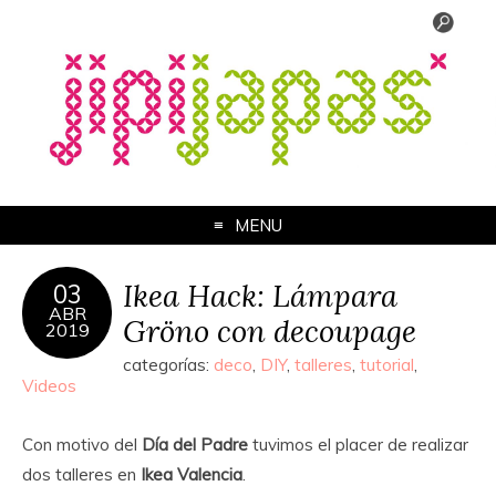
MENU
Ikea Hack: Lámpara
03
ABR
Gröno con decoupage
2019
categorías:
deco
,
DIY
,
talleres
,
tutorial
,
Videos
Con motivo del
Día del Padre
tuvimos el placer de realizar
dos talleres en
Ikea Valencia
.