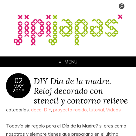
MENU
DIY Día de la madre.
02
MAY
Reloj decorado con
2019
stencil y contorno relieve
categorías:
deco
,
DIY
,
proyecto rapido
,
tutorial
,
Videos
Todavía sin regalo para el
Día de la Madre
? si eres como
nosotros y siempre tienes que prepararlo en el último