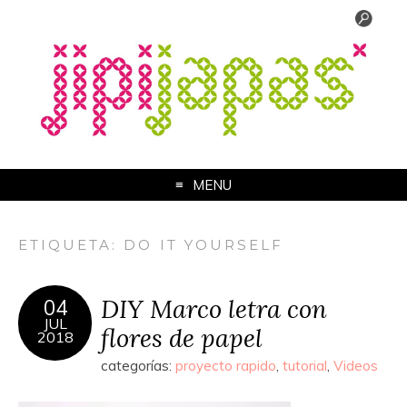
MENU
ETIQUETA:
DO IT YOURSELF
DIY Marco letra con
04
JUL
flores de papel
2018
categorías:
proyecto rapido
,
tutorial
,
Videos