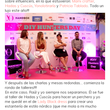
sobre influencers, en la que estuvieron:
Mami crafter
,
Hadas y Cuscús
,
Yonolotiraría
y
Patricia Tablado
. Todo un
lujo este año!!!
Y después de las charlas y mesas redondas… comienza la
ronda de talleres!!!!
En este caso, Raúl y yo siempre nos separamos. Él se fue
al taller de Hadas y Cuscús para hacer un perchero y yo
me quedé en el de
Lady Black dress
para crear una
estantería de estilo nórdico (que me mola a mi mucho