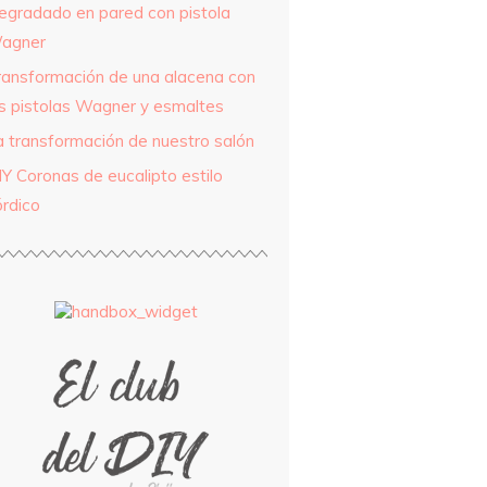
egradado en pared con pistola
agner
ransformación de una alacena con
as pistolas Wagner y esmaltes
a transformación de nuestro salón
IY Coronas de eucalipto estilo
órdico