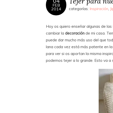
Tejer para nu
04
FEB
2014
categorías:
Inspiración
,
J
Hoy os quiero enseñar algunas de las
cambiar la
decoración
de mi casa. Ten
puede dar mucho más uso del que tod
lana cada vez está más patente en la 
para ver si os aportan la misma inspi
podemos tejer a lo grande. Esto va a ser