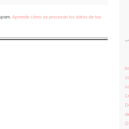
 spam.
Aprende cómo se procesan los datos de tus
b
c
c
C
D
d
D