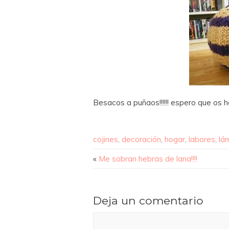
Besacos a puñaos!!!!!! espero que os 
cojines
,
decoración
,
hogar
,
labores
,
lá
«
Me sobran hebras de lana!!!!
Deja un comentario