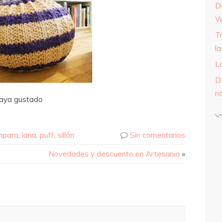
D
W
T
l
L
D
n
haya gustado
mpara
,
lana
,
puff
,
sillón
Sin comentarios
Novedades y descuento en Artesanio
»