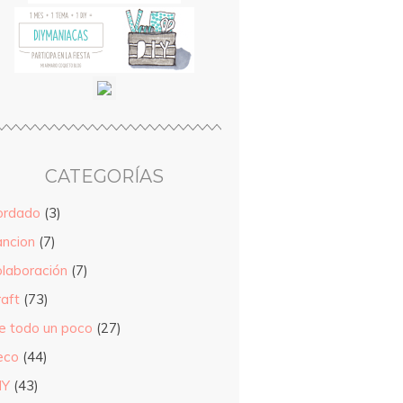
CATEGORÍAS
ordado
(3)
ancion
(7)
olaboración
(7)
raft
(73)
e todo un poco
(27)
eco
(44)
IY
(43)