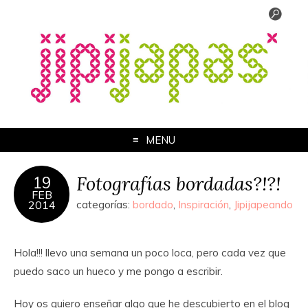
MENU
Fotografías bordadas?!?!
19
FEB
2014
categorías:
bordado
,
Inspiración
,
Jipijapeando
Hola!!! llevo una semana un poco loca, pero cada vez que
puedo saco un hueco y me pongo a escribir.
Hoy os quiero enseñar algo que he descubierto en el blog