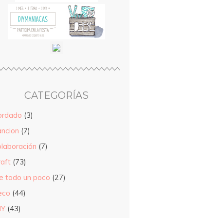
CATEGORÍAS
ordado
(3)
ancion
(7)
olaboración
(7)
raft
(73)
e todo un poco
(27)
eco
(44)
IY
(43)