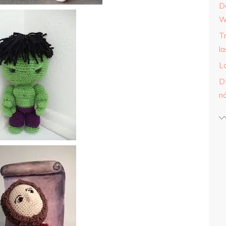
D
W
T
l
L
D
n