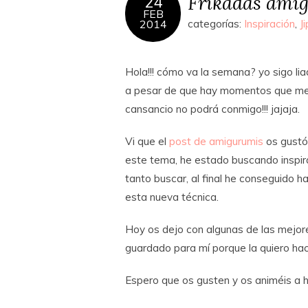
Frikadas ami
24
FEB
2014
categorías:
Inspiración
,
J
Hola!!! cómo va la semana? yo sigo l
a pesar de que hay momentos que me s
cansancio no podrá conmigo!!! jajaja.
Vi que el
post de amigurumis
os gustó
este tema, he estado buscando inspir
tanto buscar, al final he conseguido h
esta nueva técnica.
Hoy os dejo con algunas de las mejor
guardado para mí porque la quiero hac
Espero que os gusten y os animéis a h