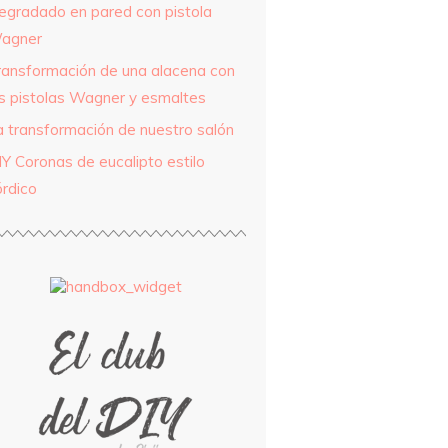
egradado en pared con pistola
agner
ransformación de una alacena con
as pistolas Wagner y esmaltes
a transformación de nuestro salón
IY Coronas de eucalipto estilo
órdico