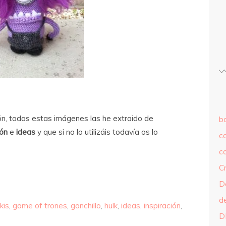
ión, todas estas imágenes las he extraido de
b
ión
e
ideas
y que si no lo utilizáis todavía os lo
c
c
C
D
d
ikis
,
game of trones
,
ganchillo
,
hulk
,
ideas
,
inspiración
,
D