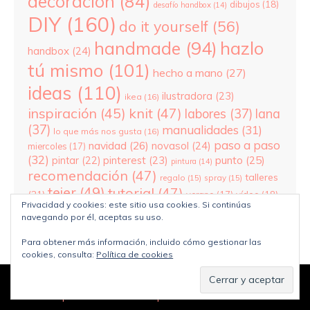
decoración
(84)
dibujos
(18)
desafío handbox
(14)
DIY
(160)
do it yourself
(56)
hazlo
handmade
(94)
handbox
(24)
tú mismo
(101)
hecho a mano
(27)
ideas
(110)
ilustradora
(23)
ikea
(16)
inspiración
(45)
knit
(47)
labores
(37)
lana
(37)
manualidades
(31)
lo que más nos gusta
(16)
paso a paso
navidad
(26)
novasol
(24)
miercoles
(17)
(32)
pinterest
(23)
punto
(25)
pintar
(22)
pintura
(14)
recomendación
(47)
talleres
regalo
(15)
spray
(15)
tejer
(49)
tutorial
(47)
(21)
verano
(17)
vídeo
(18)
Privacidad y cookies: este sitio usa cookies. Si continúas
wool
(30)
yo soy de handbox
(25)
xmas
(17)
navegando por él, aceptas su uso.
Para obtener más información, incluido cómo gestionar las
cookies, consulta:
Política de cookies
© Copyright
Jipijapas blog
2026. Funciona con
WordPress
.
Política de privacidad
Diseñado por Bluchic