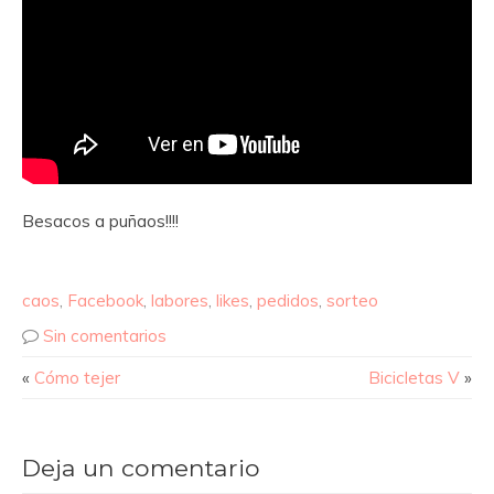
Besacos a puñaos!!!!
caos
,
Facebook
,
labores
,
likes
,
pedidos
,
sorteo
Sin comentarios
«
Cómo tejer
Bicicletas V
»
Deja un comentario