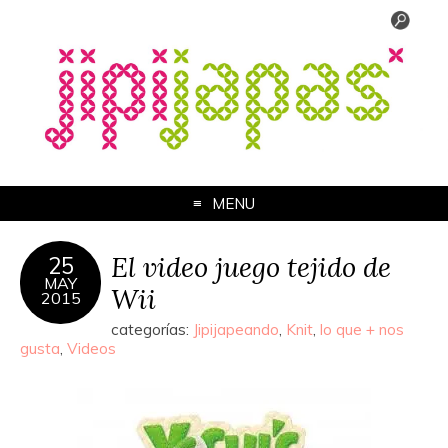
MENU
El video juego tejido de
25
MAY
Wii
2015
categorías:
Jipijapeando
,
Knit
,
lo que + nos
gusta
,
Videos