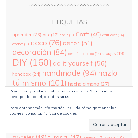
ETIQUETAS
Craft
(40)
aprender
(23)
arte
(17)
chalk
(13)
craftlover
(14)
deco
(76)
decor
(51)
crochet
(13)
decoración
(84)
dibujos
(18)
desafío handbox
(14)
DIY
(160)
do it yourself
(56)
hazlo
handmade
(94)
handbox
(24)
tú mismo
(101)
hecho a mano
(27)
ideas
(110)
Privacidad y cookies: este sitio usa cookies. Si continúas
ilustradora
(23)
ikea
(16)
navegando por él, aceptas su uso.
inspiración
(45)
knit
(47)
labores
(37)
lana
Para obtener más información, incluido cómo gestionar las
(37)
manualidades
(31)
lo que más nos gusta
(16)
cookies, consulta:
Política de cookies
paso a paso
navidad
(26)
novasol
(24)
miercoles
(17)
(32)
pinterest
(23)
punto
(25)
pintar
(22)
pintura
(14)
recomendación
(47)
talleres
regalo
(15)
spray
(15)
tejer
(49)
tutorial
(47)
(21)
verano
(17)
vídeo
(18)