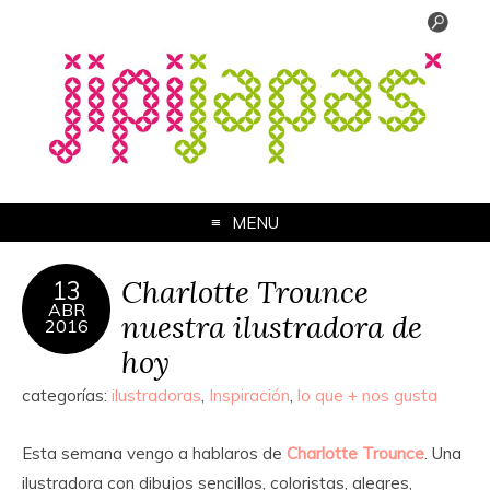
MENU
Charlotte Trounce
13
ABR
nuestra ilustradora de
2016
hoy
categorías:
ilustradoras
,
Inspiración
,
lo que + nos gusta
Esta semana vengo a hablaros de
Charlotte Trounce
. Una
ilustradora con dibujos sencillos, coloristas, alegres,