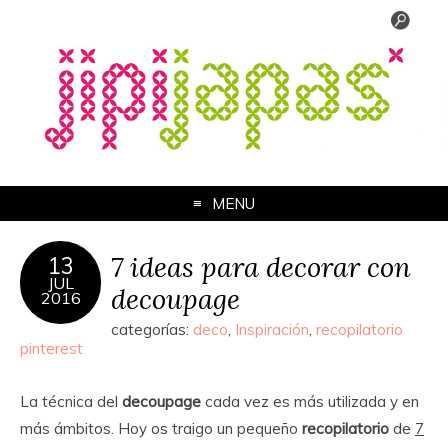
MENU
7 ideas para decorar con
13
JUL
decoupage
2016
categorías:
deco
,
Inspiración
,
recopilatorio
pinterest
La técnica del
decoupage
cada vez es más utilizada y en
más ámbitos. Hoy os traigo un pequeño
recopilatorio
de
7