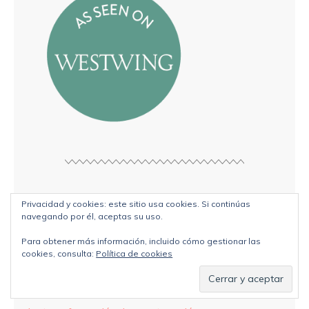
ENTRADAS RECIENTES
Privacidad y cookies: este sitio usa cookies. Si continúas
navegando por él, aceptas su uso.
Transformación bicicleta sin pedales a bici vintage
Para obtener más información, incluido cómo gestionar las
Degradado en pared con pistola Wagner
cookies, consulta:
Política de cookies
Transformación de una alacena con las pistolas
Wagner y esmaltes