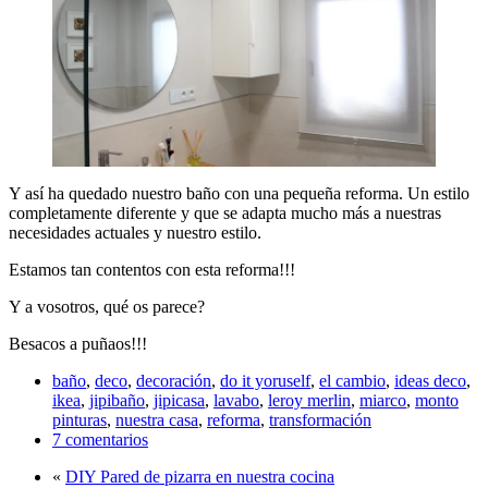
Y así ha quedado nuestro baño con una pequeña reforma. Un estilo
completamente diferente y que se adapta mucho más a nuestras
necesidades actuales y nuestro estilo.
Estamos tan contentos con esta reforma!!!
Y a vosotros, qué os parece?
Besacos a puñaos!!!
baño
,
deco
,
decoración
,
do it yoruself
,
el cambio
,
ideas deco
,
ikea
,
jipibaño
,
jipicasa
,
lavabo
,
leroy merlin
,
miarco
,
monto
pinturas
,
nuestra casa
,
reforma
,
transformación
7 comentarios
«
DIY Pared de pizarra en nuestra cocina