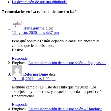
La decoración de nuestra #jipiboda
»
7 comentarios en La reforma de nuestro baño
Irene.ganma
dice:
12 agosto, 2020 a las 4:37 pm
Pero qué bonita os estáis dejando la casa! Me encanta el
cambio que le habéis dado.
Besitos!
Responder
Pingback:
La transformación de nuestro salón – Jipijapas blog
Reforma Baño
dice:
19 abril, 2021 a las 1:09 pm
Menudo cambio! Es justo del estilo que me gusta. Los
azulejos muy modernos, y el suelo le queda a la perfección.
Enhorabuena!
Responder
Pingback:
La transformación de nuestro salón – Handmee