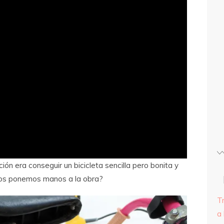
ón era conseguir un bicicleta sencilla pero bonita y
¿Nos ponemos manos a la obra?
T
a 