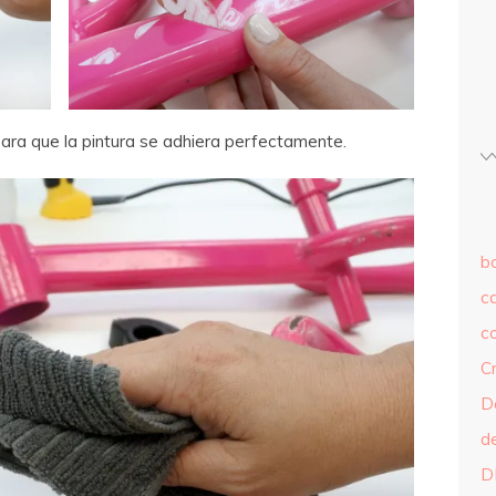
ara que la pintura se adhiera perfectamente.
b
c
c
C
D
d
D