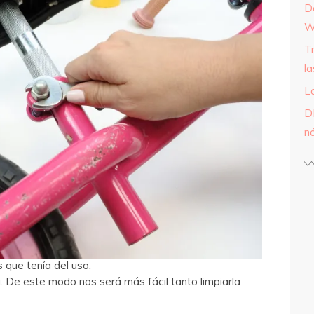
D
W
T
l
L
D
n
 que tenía del uso.
De este modo nos será más fácil tanto limpiarla