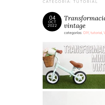
CATEGORÍA:
TUTORIAL
Transformación
04
OCT
vintage
2022
categorías:
DIY
,
tutorial
,