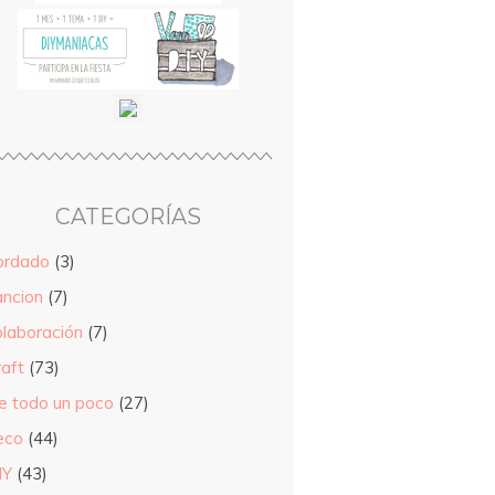
CATEGORÍAS
ordado
(3)
ancion
(7)
olaboración
(7)
raft
(73)
e todo un poco
(27)
eco
(44)
IY
(43)