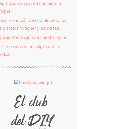
egradado en pared con pistola
agner
ransformación de una alacena con
as pistolas Wagner y esmaltes
a transformación de nuestro salón
IY Coronas de eucalipto estilo
órdico