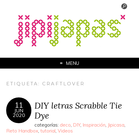
MENU
ETIQUETA:
CRAFTLOVER
DIY letras Scrabble Tie
11
JUN
Dye
2020
categorías:
deco
,
DIY
,
Inspiración
,
Jipicasa
,
Reto Handbox
,
tutorial
,
Videos