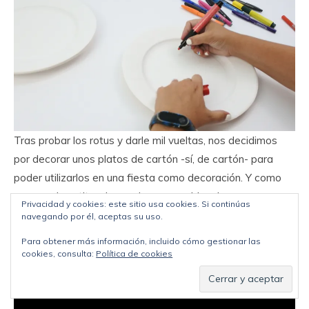
Tras probar los rotus y darle mil vueltas, nos decidimos
por decorar unos platos de cartón -sí, de cartón- para
poder utilizarlos en una fiesta como decoración. Y como
son muy baratitos, los podemos cambiar siempre que
Privacidad y cookies: este sitio usa cookies. Si continúas
deseemos.
navegando por él, aceptas su uso.
Para obtener más información, incluido cómo gestionar las
¿Lo vemos?
cookies, consulta:
Política de cookies