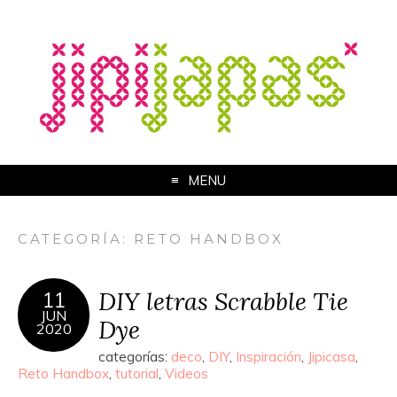
MENU
CATEGORÍA:
RETO HANDBOX
DIY letras Scrabble Tie
11
JUN
Dye
2020
categorías:
deco
,
DIY
,
Inspiración
,
Jipicasa
,
Reto Handbox
,
tutorial
,
Videos