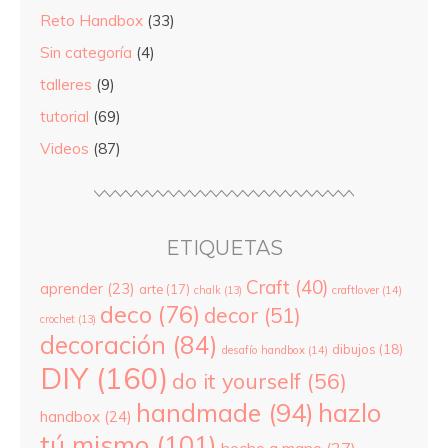
Reto Handbox
(33)
Sin categoría
(4)
talleres
(9)
tutorial
(69)
Videos
(87)
ETIQUETAS
Craft
(40)
aprender
(23)
arte
(17)
chalk
(13)
craftlover
(14)
deco
(76)
decor
(51)
crochet
(13)
decoración
(84)
dibujos
(18)
desafío handbox
(14)
DIY
(160)
do it yourself
(56)
hazlo
handmade
(94)
handbox
(24)
tú mismo
(101)