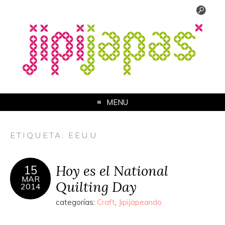
MENU
ETIQUETA:
EEUU
Hoy es el National
15
MAR
Quilting Day
2014
categorías:
Craft
,
Jipijapeando