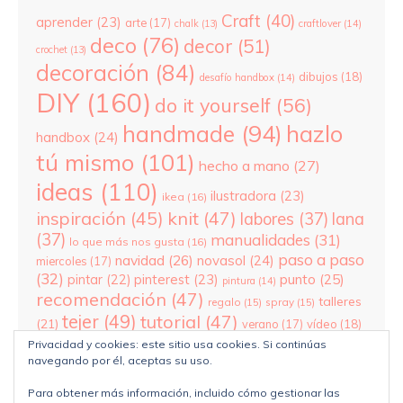
Craft
(40)
aprender
(23)
arte
(17)
chalk
(13)
craftlover
(14)
deco
(76)
decor
(51)
crochet
(13)
decoración
(84)
dibujos
(18)
desafío handbox
(14)
DIY
(160)
do it yourself
(56)
hazlo
handmade
(94)
handbox
(24)
tú mismo
(101)
hecho a mano
(27)
ideas
(110)
ilustradora
(23)
ikea
(16)
inspiración
(45)
knit
(47)
labores
(37)
lana
(37)
manualidades
(31)
lo que más nos gusta
(16)
paso a paso
navidad
(26)
novasol
(24)
miercoles
(17)
(32)
pinterest
(23)
punto
(25)
pintar
(22)
pintura
(14)
recomendación
(47)
talleres
regalo
(15)
spray
(15)
tejer
(49)
tutorial
(47)
(21)
verano
(17)
vídeo
(18)
wool
(30)
yo soy de handbox
(25)
xmas
(17)
Privacidad y cookies: este sitio usa cookies. Si continúas
navegando por él, aceptas su uso.
Para obtener más información, incluido cómo gestionar las