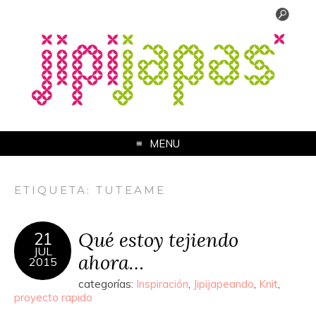
MENU
ETIQUETA:
TUTEAME
Qué estoy tejiendo
21
JUL
ahora…
2015
categorías:
Inspiración
,
Jipijapeando
,
Knit
,
proyecto rapido