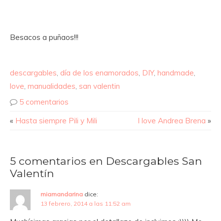
Besacos a puñaos!!!
descargables
,
día de los enamorados
,
DIY
,
handmade
,
love
,
manualidades
,
san valentin
5 comentarios
«
Hasta siempre Pili y Mili
I love Andrea Brena
»
5 comentarios en Descargables San
Valentín
miamandarina
dice:
13 febrero, 2014 a las 11:52 am