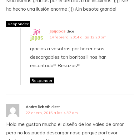
Muchísimas gracias por el detallazo de incluirnos :)))) Me
ha hecho una ilusión enorme :))) ¡Un besote grande!
Responder
Jipijapas
dice:
14 febrero, 2014 a las 12:20 pm
gracias a vosotros por hacer esos
descargables tan bonitos!!! nos han
encantado!!! Besazos!!!
Responder
Andre lizbeth
dice:
22 enero, 2016 a las 4:37 am
Hola me gustan mucho el diseño de los vales de amor
pero no los puedo descargar nose porque porfavor